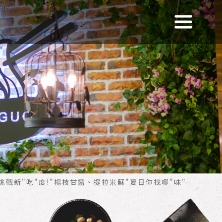
挑戰新"吃"度!"楊枝甘露、提拉米蘇"夏日你找哪"味"