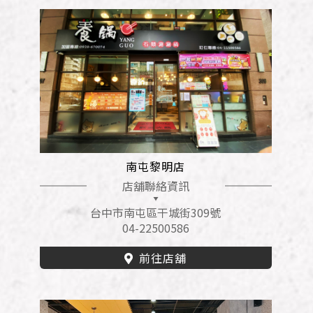
南屯黎明店
店舖聯絡資訊
台中市南屯區干城街309號
04-22500586
前往店舖