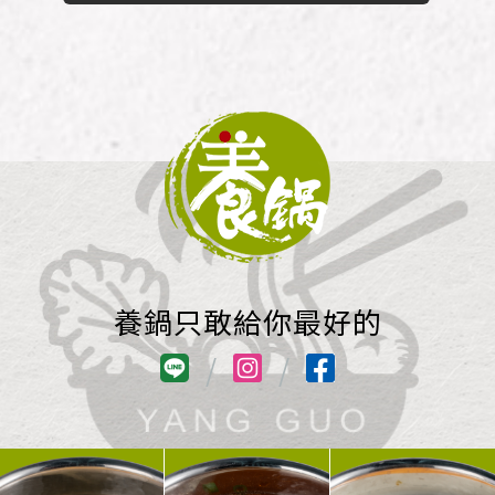
養鍋只敢給你最好的
/
/