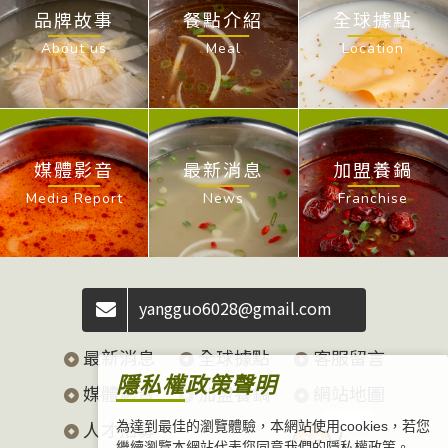
品牌故事
餐點介紹
全球據點
About us
Meal
Location
媒體影音
最新消息
加盟養鍋
Media Report
News
Franchise
yangguo6028@gmail.com
最新消息
全球據點
客服留言
隱私權政策聲明
媒體影音
加盟養鍋
網站地圖
找鍋去！
人才招募
為達到最佳的瀏覽體驗，本網站使用cookies，若您
繼續瀏覽本網站代表您同意我們的隱私權政策。