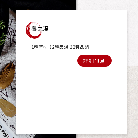
養之湯
1種堅持 12種品湯 22種品鍋
詳細訊息