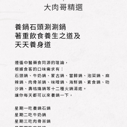
大肉哥精選
養
鍋
石
頭
涮
涮
鍋
著
重
飲
食
養
生
之
道
及
天
天
養
身
道
遵循中醫藥食同源的理論，
根據食客的口味需求有：
石頭鍋、牛奶鍋、蒙古鍋、當歸鍋、泡菜鍋、麻
辣鍋、肉骨茶鍋、味噌鍋、海鮮鍋、素食鍋、叻
沙鍋、壽桔燒鍋等十二種火鍋湯底。
讓你每天都可以來養鍋一下，
星期一吃養鍋石鍋
星期二吃牛奶鍋
星期三吃肉骨茶鍋