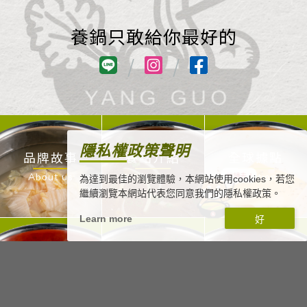
養鍋只敢給你最好的
/
/
隱私權政策聲明
品牌故事
餐點介紹
全球據點
About us
Meal
Location
為達到最佳的瀏覽體驗，本網站使用cookies，若您
繼續瀏覽本網站代表您同意我們的隱私權政策。
Learn more
媒體影音
最新消息
加盟養鍋
Media Report
News
Franchise